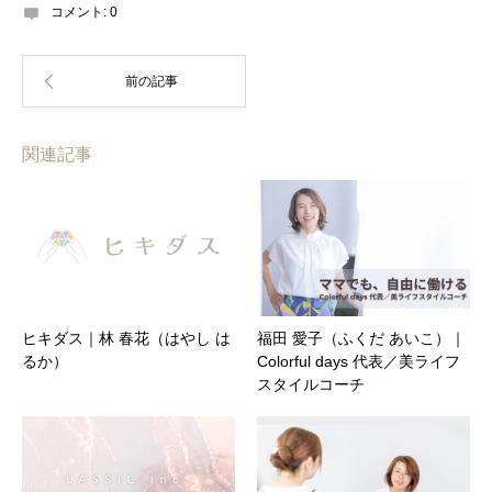
コメント:
0
関連記事
ヒキダス｜林 春花（はやし は
福田 愛子（ふくだ あいこ）｜
るか）
Colorful days 代表／美ライフ
スタイルコーチ