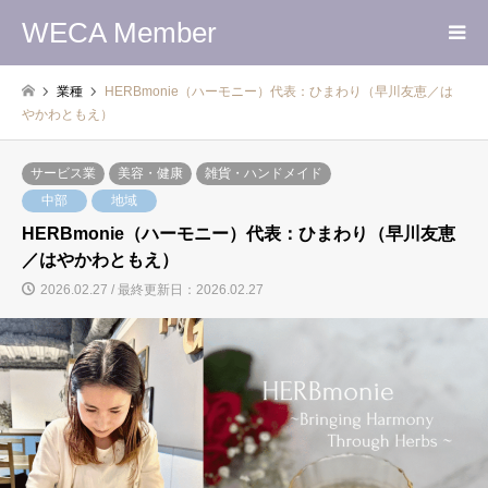
WECA Member
業種
HERBmonie（ハーモニー）代表：ひまわり（早川友恵／は
やかわともえ）
サービス業
美容・健康
雑貨・ハンドメイド
中部
地域
HERBmonie（ハーモニー）代表：ひまわり（早川友恵
／はやかわともえ）
2026.02.27 / 最終更新日：2026.02.27