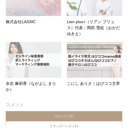
株式会社LASSIC
Lien plus+（リアン プリュ
ス）代表：岡田 雪絵（おかだ
ゆきえ）
永吉 麻莉香（ながよし まり
こにし ありさ｜はぴココ主宰
か）
コメント
コメント ( 0 )
トラックバック ( 0 )