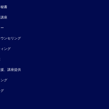
ン秘書
ン講座
ター
カウンセリング
ティング
業
支援、講座提供
ィング
ング