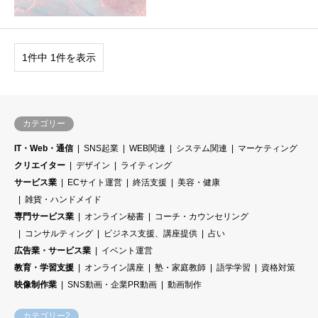
1件中 1件を表示
カテゴリー
IT・Web・通信
SNS起業
WEB関連
システム関連
マーケティング
クリエイター
デザイン
ライティング
サービス業
ECサイト運営
終活支援
美容・健康
雑貨・ハンドメイド
専門サービス業
オンライン秘書
コーチ・カウンセリング
コンサルティング
ビジネス支援、講座提供
占い
広告業・サービス業
イベント運営
教育・学習支援
オンライン講座
塾・家庭教師
語学学習
資格対策
映像制作業
SNS動画・企業PR動画
動画制作
カテゴリー2