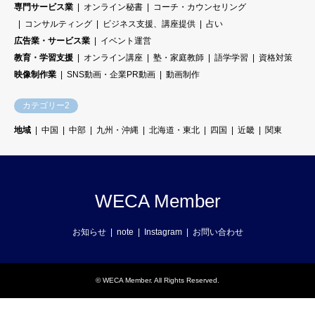
専門サービス業
オンライン秘書
コーチ・カウンセリング
コンサルティング
ビジネス支援、講座提供
占い
広告業・サービス業
イベント運営
教育・学習支援
オンライン講座
塾・家庭教師
語学学習
資格対策
映像制作業
SNS動画・企業PR動画
動画制作
カテゴリー2
地域
中国
中部
九州・沖縄
北海道・東北
四国
近畿
関東
WECA Member
お知らせ
note
Instagram
お問い合わせ
©
WECA Member
. All Rights Reserved.