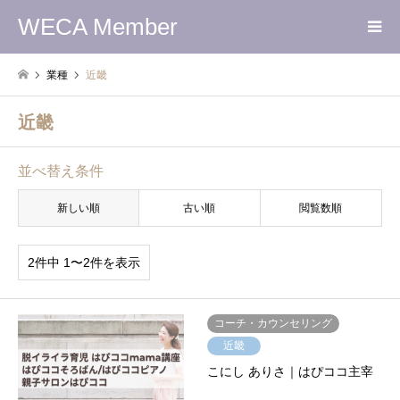
WECA Member
業種
近畿
近畿
並べ替え条件
新しい順
古い順
閲覧数順
2件中 1〜2件を表示
コーチ・カウンセリング
近畿
こにし ありさ｜はぴココ主宰