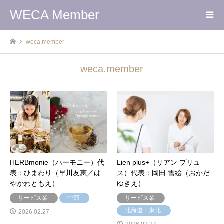
WECA Member
weca.member
weca.member
HERBmonie（ハーモニー）代
Lien plus+（リアン プリュ
表：ひまわり（早川友恵／は
ス）代表：岡田 雪絵（おかだ
やかわともえ）
ゆきえ）
サービス業
中部
サービス業
北海道・東北
2026.02.27