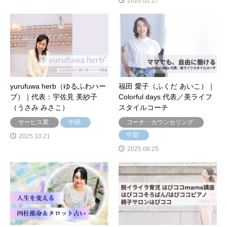
2026.02.27
yurufuwa herb（ゆるふわハー
福田 愛子（ふくだ あいこ）｜
ブ）｜代表：宇佐見 美紗子
Colorful days 代表／美ライフ
（うさみ みさこ）
スタイルコーチ
サービス業
中部
コーチ・カウンセリング
中部
2025.10.21
2025.08.25