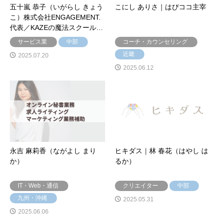
五十嵐 恭子（いがらし きょう
こにし ありさ｜はぴココ主宰
こ）株式会社ENGAGEMENT.
代表／KAZEの魔法スクール…
サービス業
中部
コーチ・カウンセリング
近畿
2025.07.20
2025.06.12
永吉 麻莉香（ながよし まり
ヒキダス｜林 春花（はやし は
か）
るか）
IT・Web・通信
クリエイター
中部
九州・沖縄
2025.05.31
2025.06.06