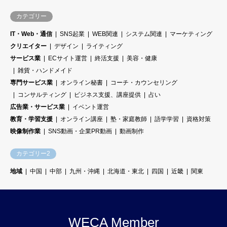
カテゴリー
IT・Web・通信
SNS起業
WEB関連
システム関連
マーケティング
クリエイター
デザイン
ライティング
サービス業
ECサイト運営
終活支援
美容・健康
雑貨・ハンドメイド
専門サービス業
オンライン秘書
コーチ・カウンセリング
コンサルティング
ビジネス支援、講座提供
占い
広告業・サービス業
イベント運営
教育・学習支援
オンライン講座
塾・家庭教師
語学学習
資格対策
映像制作業
SNS動画・企業PR動画
動画制作
カテゴリー2
地域
中国
中部
九州・沖縄
北海道・東北
四国
近畿
関東
WECA Member