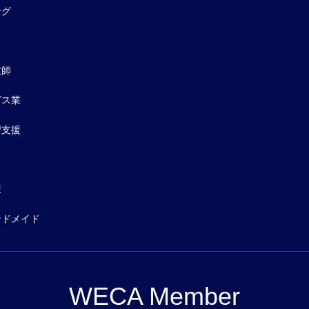
ング
教師
ビス業
習支援
康
ンドメイド
WECA Member