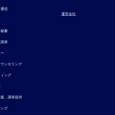
・通信
運営会社
ン秘書
ン講座
ター
カウンセリング
ティング
業
支援、講座提供
ィング