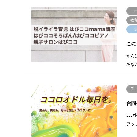
コ
教
こに
がん
あな
IT
合同会
ｺｺﾛ
アッ