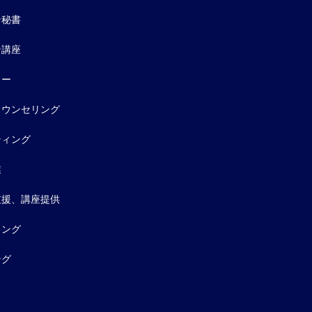
ン秘書
ン講座
ター
カウンセリング
ティング
業
支援、講座提供
ィング
ング