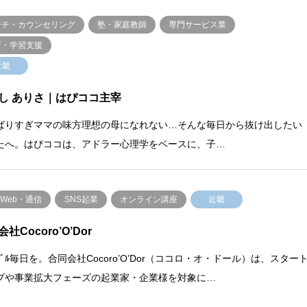
ーチ・カウンセリング
塾・家庭教師
専門サービス業
育・学習支援
近畿
し ありさ｜はぴココ主宰
ばりすぎママの味方理想の母になれない…そんな毎日から抜け出したい
たへ。はぴココは、アドラー心理学をベースに、子…
・Web・通信
SNS起業
オンライン講座
近畿
社Cocoro’O’Dor
ｵﾄﾞﾙ毎日を。合同会社Cocoro’O’Dor（ココロ・オ・ドール）は、スター
プや事業拡大フェーズの起業家・企業様を対象に…