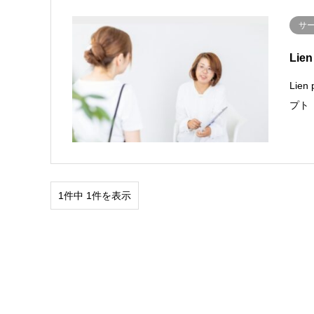
サ
Li
Lie
プト
1件中 1件を表示