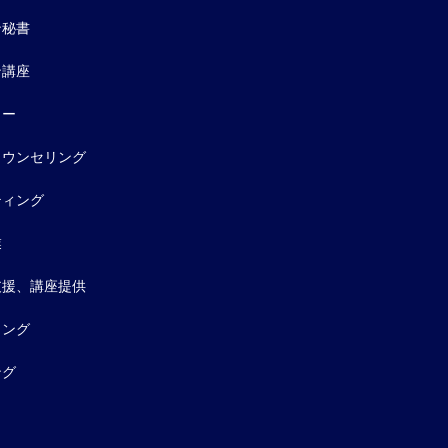
ン秘書
ン講座
ター
カウンセリング
ティング
業
支援、講座提供
ィング
ング