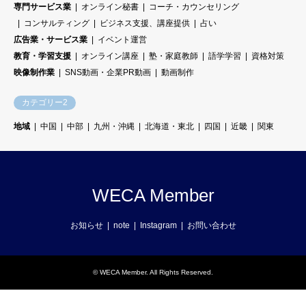
専門サービス業
オンライン秘書
コーチ・カウンセリング
コンサルティング
ビジネス支援、講座提供
占い
広告業・サービス業
イベント運営
教育・学習支援
オンライン講座
塾・家庭教師
語学学習
資格対策
映像制作業
SNS動画・企業PR動画
動画制作
カテゴリー2
地域
中国
中部
九州・沖縄
北海道・東北
四国
近畿
関東
WECA Member
お知らせ
note
Instagram
お問い合わせ
©
WECA Member
. All Rights Reserved.