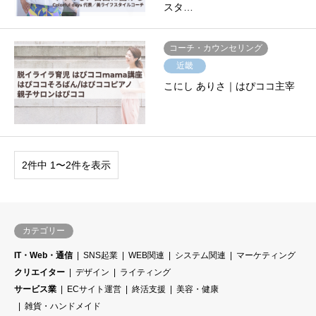
スタ…
コーチ・カウンセリング
近畿
こにし ありさ｜はぴココ主宰
2件中 1〜2件を表示
カテゴリー
IT・Web・通信
SNS起業
WEB関連
システム関連
マーケティング
クリエイター
デザイン
ライティング
サービス業
ECサイト運営
終活支援
美容・健康
雑貨・ハンドメイド