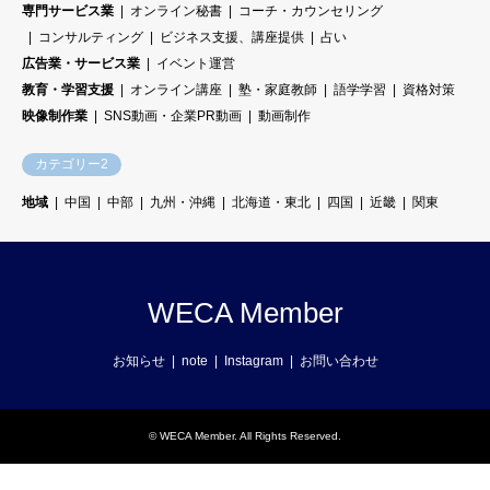
専門サービス業
オンライン秘書
コーチ・カウンセリング
コンサルティング
ビジネス支援、講座提供
占い
広告業・サービス業
イベント運営
教育・学習支援
オンライン講座
塾・家庭教師
語学学習
資格対策
映像制作業
SNS動画・企業PR動画
動画制作
カテゴリー2
地域
中国
中部
九州・沖縄
北海道・東北
四国
近畿
関東
WECA Member
お知らせ
note
Instagram
お問い合わせ
©
WECA Member
. All Rights Reserved.