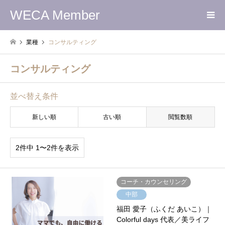
WECA Member
業種
コンサルティング
コンサルティング
並べ替え条件
新しい順
古い順
閲覧数順
2件中 1〜2件を表示
コーチ・カウンセリング
中部
福田 愛子（ふくだ あいこ）｜
Colorful days 代表／美ライフ