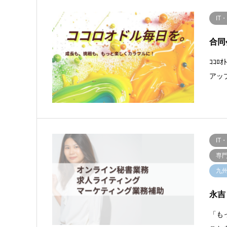
IT
合同会
ｺｺﾛ
アッ
IT
専
九
永吉
「も