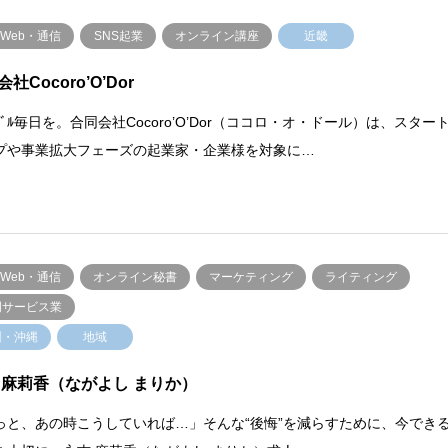
・Web・通信
SNS起業
オンライン講座
近畿
社Cocoro’O’Dor
ｵﾄﾞﾙ毎日を。合同会社Cocoro’O’Dor（ココロ・オ・ドール）は、スター
プや事業拡大フェーズの起業家・企業様を対象に…
・Web・通信
オンライン秘書
マーケティング
ライティング
門サービス業
州・沖縄
地域
 麻莉香（ながよし まりか）
っと、あの時こうしていれば…」そんな“後悔”を減らすために、今でき