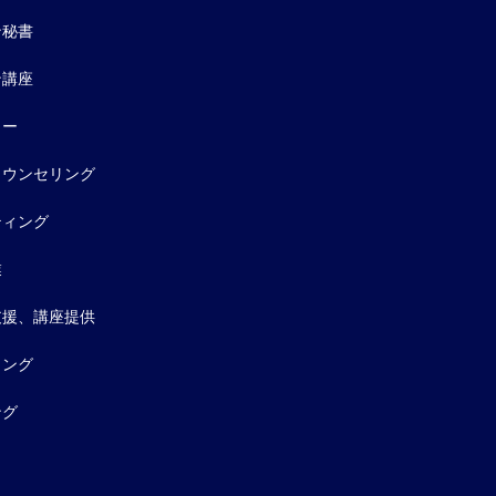
ン秘書
ン講座
ター
カウンセリング
ティング
業
支援、講座提供
ィング
ング