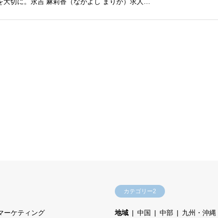
を大切に。永吉 麻莉香（ながよし まりか）求人…
カテゴリー2
マーケティング
地域
中国
中部
九州・沖縄